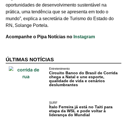
RN
oportunidades de desenvolvimento sustentável na
prática, uma tendência que se apresenta em todo o
Comércio e
mundo”, explica a secretária de Turismo do Estado do
Negócios na
RN, Solange Portela.
Pipa
Acompanhe o Pipa Notícias no
Instagram
Política
Turismo
ÚLTIMAS NOTÍCIAS
Entretenimento
Entretenimento
Circuito Banco do Brasil de Corrida
chega a Natal e une esporte,
qualidade de vida e cenários
Litoral Sul
deslumbrantes
Baía Formosa
SURF
Ítalo Ferreira já está no Taiti para
Canguaretama
etapa da WSL e pode voltar à
liderança do Mundial
Goianinha