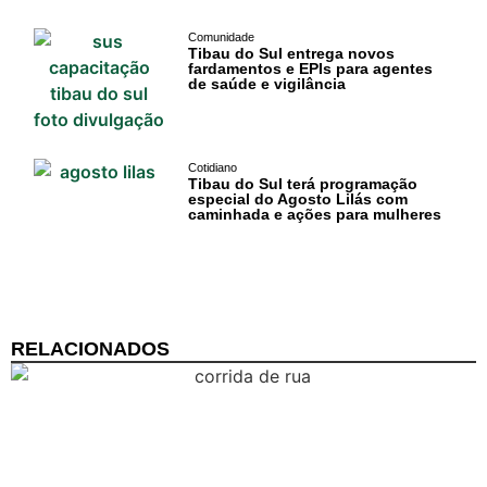
Gastronomia
Comunidade
PIPA
Tibau do Sul entrega novos
fardamentos e EPIs para agentes
de saúde e vigilância
Surf
Informações
Cotidiano
Gerais
Tibau do Sul terá programação
especial do Agosto Lilás com
caminhada e ações para mulheres
Serviços Tibau
do Sul
Tábua da Maré
RELACIONADOS
Previsão do
Surf