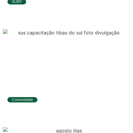
SURF
Ítalo Ferreira já está no Taiti para etapa da
WSL e pode voltar à liderança do Mundial
Comunidade
Tibau do Sul entrega novos fardamentos e
EPIs para agentes de saúde e vigilância