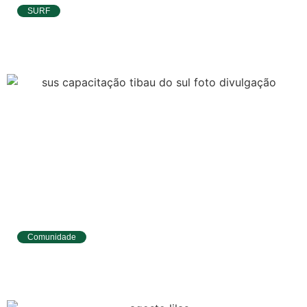
SURF
Ítalo Ferreira já está no Taiti para etapa da
WSL e pode voltar à liderança do Mundial
Comunidade
Tibau do Sul entrega novos fardamentos e
EPIs para agentes de saúde e vigilância