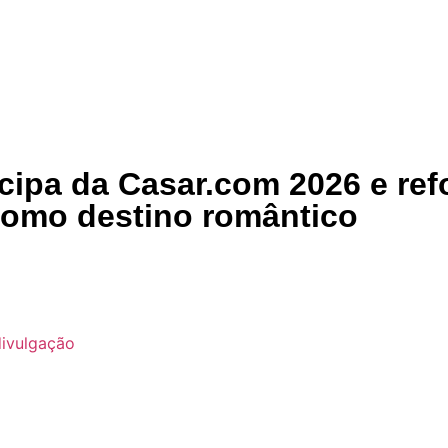
 Pipa
Entretenimento
Gastronomia PIPA
Aco
icipa da Casar.com 2026 e re
 como destino romântico