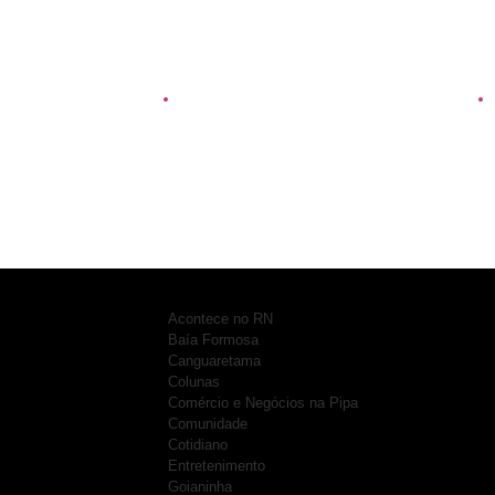
Goianinha
Goianinha abre inscrições
Circ
para editais da Aldir Blanc
Corr
com R$ 174 mil para a
espo
cultura
cená
Acontece no RN
Baía Formosa
Canguaretama
Colunas
Comércio e Negócios na Pipa
Comunidade
Cotidiano
Entretenimento
Goianinha