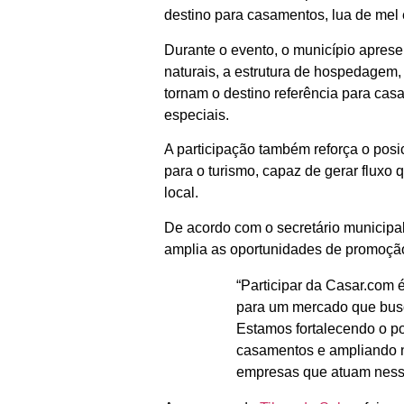
Comunidade
destino para casamentos, lua de mel 
Acontece no
Durante o evento, o município apresen
naturais, a estrutura de hospedagem,
RN
tornam o destino referência para ca
Comércio e
especiais.
Negócios na
A participação também reforça o pos
Pipa
para o turismo, capaz de gerar fluxo 
local.
Política
De acordo com o secretário municipal
Turismo
amplia as oportunidades de promoção
Entretenimento
“Participar da Casar.com 
para um mercado que busc
Litoral Sul
Estamos fortalecendo o p
casamentos e ampliando n
Baía Formosa
empresas que atuam ness