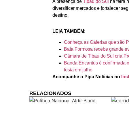
Canguaretama
A presença de
Tibau do Sul
na feira
diversificar mercados e fortalecer se
Goianinha
destino.
Gastronomia
LEIA TAMBÉM:
PIPA
Conheça as Galerias que são Pa
Surf
Baía Formosa recebe grande eve
Câmara de Tibau do Sul cria Pr
Informações
Banda Encantus é confirmada n
Gerais
festa em julho
Acompanhe o Pipa Notícias no
Ins
Serviços Tibau
do Sul
RELACIONADOS
Tábua da Maré
Previsão do
Surf