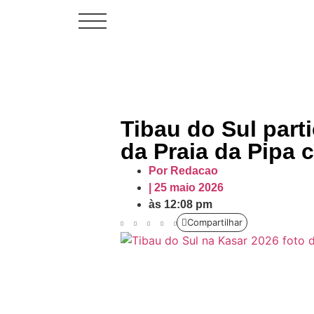
Saiba tudo sobre a Praia da
Tibau do Sul part
da Praia da Pipa
Por
Redacao
|
25 maio 2026
às
12:08 pm
Compartilhar