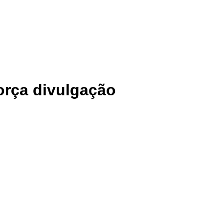
ntece no RN
Litoral Sul
força divulgação