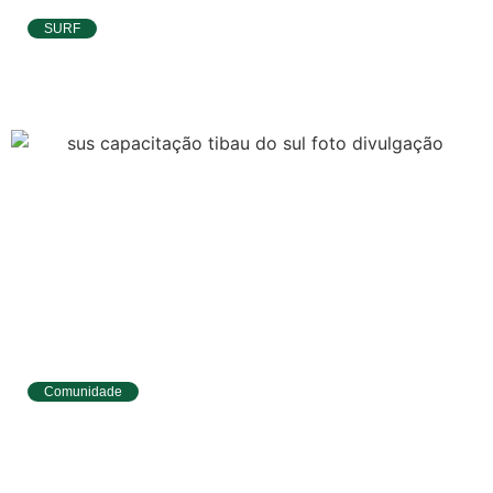
SURF
Ítalo Ferreira já está no Taiti para etapa da
WSL e pode voltar à liderança do Mundial
Comunidade
Tibau do Sul entrega novos fardamentos e
EPIs para agentes de saúde e vigilância