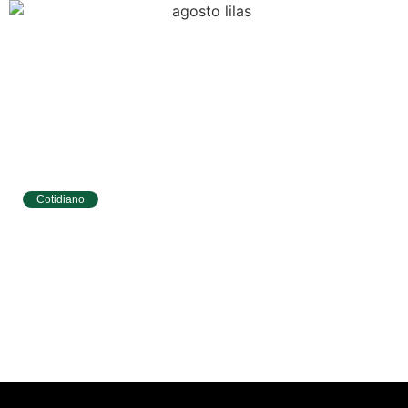
Cotidiano
Tibau do Sul terá programação especial do
Agosto Lilás com caminhada e ações para
mulheres