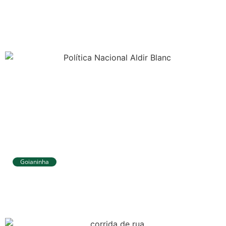
Tibau do Sul avança no IDEB e alcança
melhores resultados no Ensino
Fundamental
Goianinha
Goianinha abre inscrições para editais
da Aldir Blanc com R$ 174 mil para a
cultura